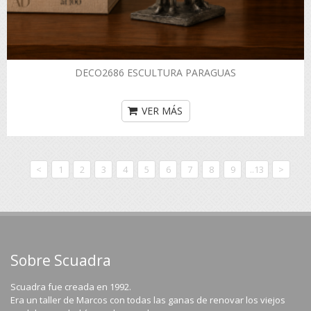
DECO2686 ESCULTURA PARAGUAS
VER MÁS
<
1
2
3
4
5
6
7
8
9
..13
>
Sobre Scuadra
Scuadra fue creada en 1992.
Era un taller de Marcos con todas las ganas de renovar los viejos